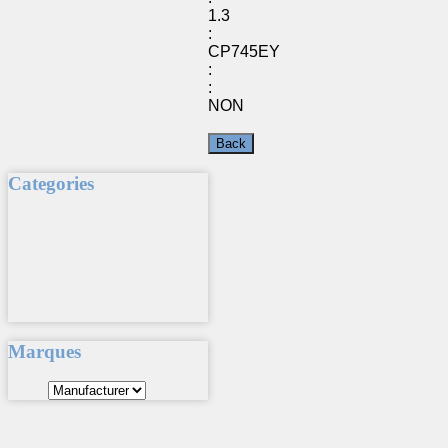
1.3
:
CP745EY
:
:
NON
Categories
Marques