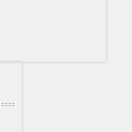
:
::
::
::
::