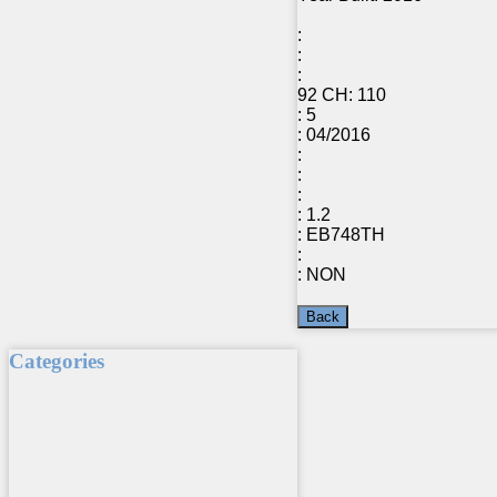
:
:
:
92 CH:
110
:
5
:
04/2016
:
:
:
:
1.2
:
EB748TH
:
:
NON
Categories