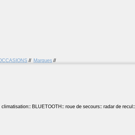
'OCCASIONS
//
Marques
//
:
climatisation::
BLUETOOTH::
roue de secours::
radar de recul: